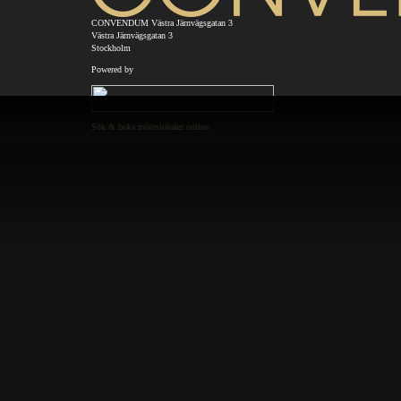
CONVENDUM Västra Järnvägsgatan 3
Västra Järnvägsgatan 3
Stockholm
Powered by
Sök & boka möteslokaler online