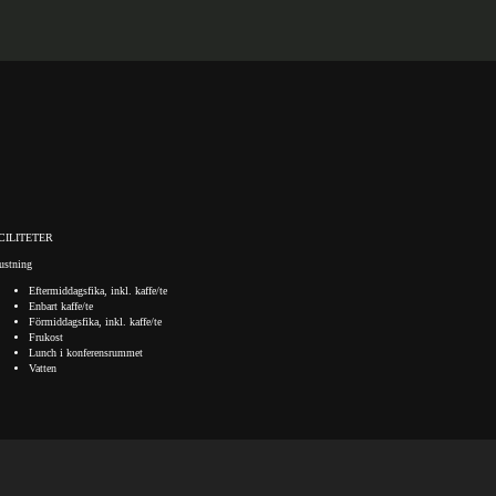
CILITETER
ustning
Eftermiddagsfika, inkl. kaffe/te
Enbart kaffe/te
Förmiddagsfika, inkl. kaffe/te
Frukost
Lunch i konferensrummet
Vatten