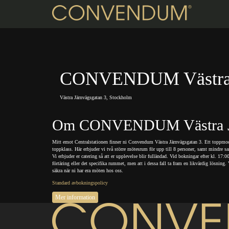
CONVENDUM Västra J
Västra Järnvägsgatan 3, Stockholm
Om CONVENDUM Västra Jä
Mitt emot Centralstationen finner ni Convendum Västra Järnvägsgatan 3. Ett toppmo
toppklass. Här erbjuder vi två större mötesrum för upp till 8 personer, samt mindre sa
Vi erbjuder er catering så att er upplevelse blir fulländad. Vid bokningar efter kl. 
förtäring eller det specifika rummet, men att i dessa fall ta fram en likvärdig lösnin
säkra när ni har era möten hos oss.
Standard avbokningspolicy
Mer information