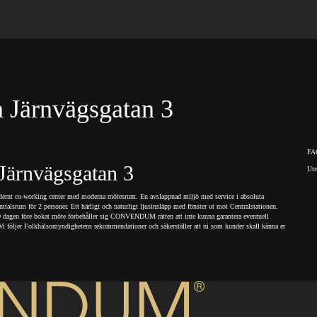
ärnvägsgatan 3
FA
rnvägsgatan 3
Utr
dernt co-working center med moderna mötesrum. En avslappnad miljö med service i absoluta
mtalsrum för 2 personer. Ett härligt och naturligt ljusinsläpp med fönster ut mot Centralstationen.
17:00 dagen före bokat möte förbehåller sig CONVENDUM rätten att inte kunna garantera eventuell
g. Vi följer Folkhälsomyndighetens rekommendationer och säkerställer att ni som kunder skall känna er